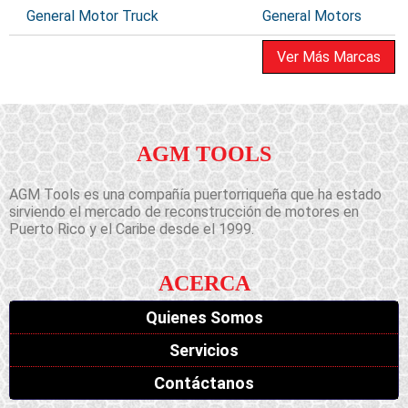
General Motor Truck
General Motors
Ver Más Marcas
AGM TOOLS
AGM Tools es una compañía puertorriqueña que ha estado
sirviendo el mercado de reconstrucción de motores en
Puerto Rico y el Caribe desde el 1999.
ACERCA
Quienes Somos
Servicios
Contáctanos