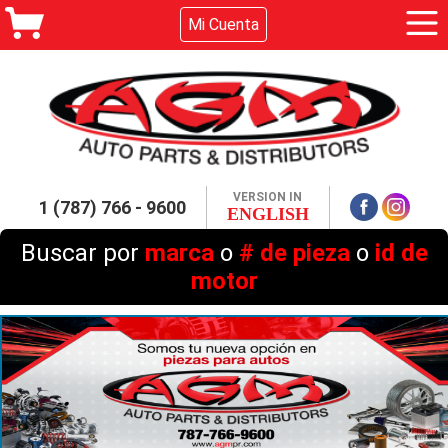
Mi Cuenta
VERSION IN
1 (787) 766 - 9600
ENGLISH
Buscar por
marca
o
# de pieza
o
id de
motor